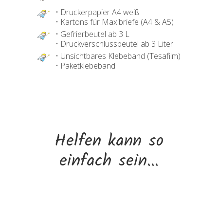
• Druckerpapier A4 weiß
• Kartons für Maxibriefe (A4 & A5)
• Gefrierbeutel ab 3 L
• Druckverschlussbeutel ab 3 Liter
• Unsichtbares Klebeband (Tesafilm)
• Paketklebeband
Helfen kann so
einfach sein...
Du möchtest aktiv helfen? Uns tatkräftig
unterstützen? Dann komm doch in unsere
Facebookgruppe! Bitte denk daran die drei
Fragen zu beantworten, die gleich beim