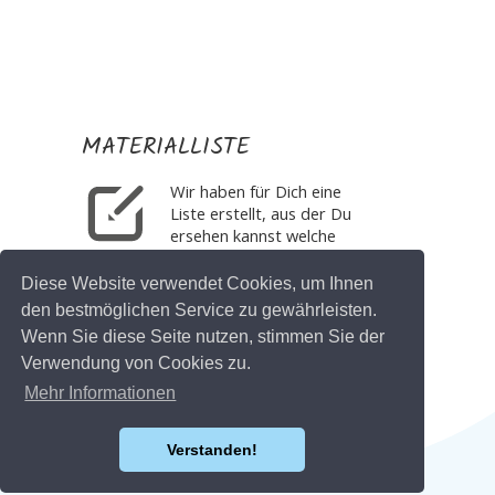
Facebookgruppe! Bitte denk daran die drei
Fragen zu beantworten, die gleich beim
Stellen der Anfrage auftauchen, danke!
MATERIALLISTE
Wir haben für Dich eine
Liste erstellt, aus der Du
ersehen kannst welche
Materialien wir
verarbeiten.
Diese Website verwendet Cookies, um Ihnen
den bestmöglichen Service zu gewährleisten.
Wenn Sie diese Seite nutzen, stimmen Sie der
Materialliste
Verwendung von Cookies zu.
Mehr Informationen
©2019 . Handgemachtes für Sternenkinder
Verstanden!
und Frühchen e.V. |
Kontakt
|
Impressum
|
Datenschutz